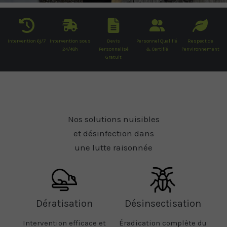
Intervention 6j/7
Intervention sous
Devis
Personnel Qualifié
Respect de
24/48h
Personnalisé
& Certifié
l’environnement
Gratuit
Nos solutions nuisibles
et désinfection dans
une lutte raisonnée
Dératisation
Désinsectisation
Intervention efficace et
Éradication complète du