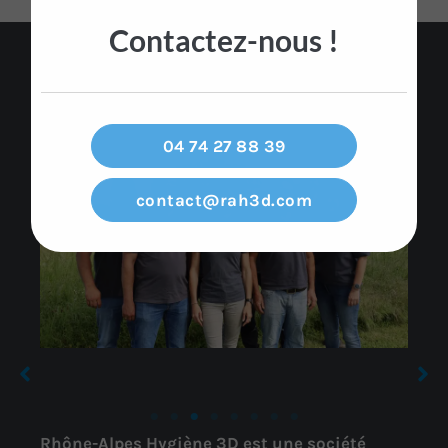
Contactez-nous !
Mais qui sommes nous ?
04 74 27 88 39
contact@rah3d.com
Elodie : Solaire,
Sandrine :
comprend les
Laurent : Intègre,
Gérante,
instructions de
le plus ancien de
déterminée,
Sandrine quand
la famille RAH3D
humaine
elle-même ne se
comprend pas
Rhône-Alpes Hygiène 3D est une société