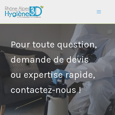
Aller
au
contenu
Pour toute question,
demande de devis
ou expertise rapide,
contactez-nous !