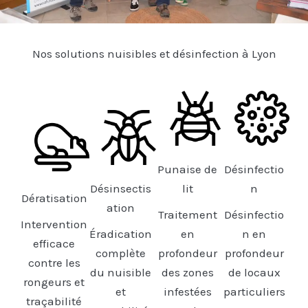
Nos solutions nuisibles et désinfection à Lyon
Punaise de
Désinfectio
Désinsectis
lit
n
Dératisation
ation
Traitement
Désinfectio
Intervention
Éradication
en
n en
efficace
complète
profondeur
profondeur
contre les
du nuisible
des zones
de locaux
rongeurs et
et
infestées
particuliers
traçabilité