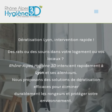
Aller
au
contenu
Dératisation Lyon, intervention rapide !
Des rats ou des souris dans votre logement ou vos
locaux ?
Rhône-Alpes Hygiène 3D
intervient rapidement à
Lyon
et ses alentours.
Nous proposons des solutions de dératisation
efficaces pour éliminer
durablement les rongeurs et protéger votre
environnement.