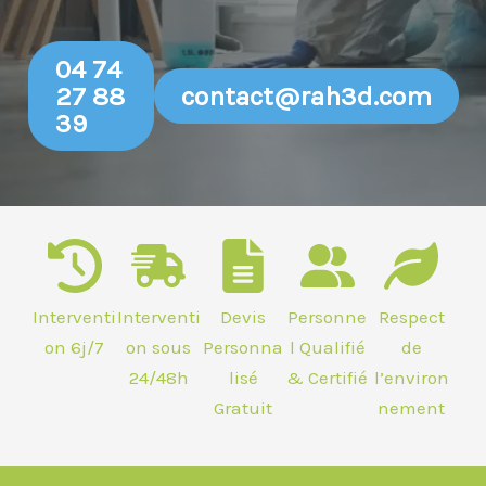
04 74
27 88
contact@rah3d.com
39
Interventi
Interventi
Devis
Personne
Respect
on 6j/7
on sous
Personna
l Qualifié
de
24/48h
lisé
& Certifié
l’environ
Gratuit
nement