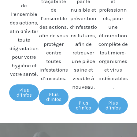
traçabilité
par le
et
de
de
nuisible et
professionn
l’ensemble
l’ensemble
prévention
els, pour
des actions,
des actions,
d’infestatio
une
afin d’éviter
afin de vous
ns futures,
élimination
toute
protéger
afin de
complète de
dégradation
contre
retrouver
tout micro-
pour votre
toutes
une pièce
organismes
hygiène et
infestations
saine et
et virus
votre santé.
d’insectes.
vivable à
indésirables
nouveau.
.
Plus
Plus
d’infos
d’infos
Plus
Plus
d’infos
d’infos