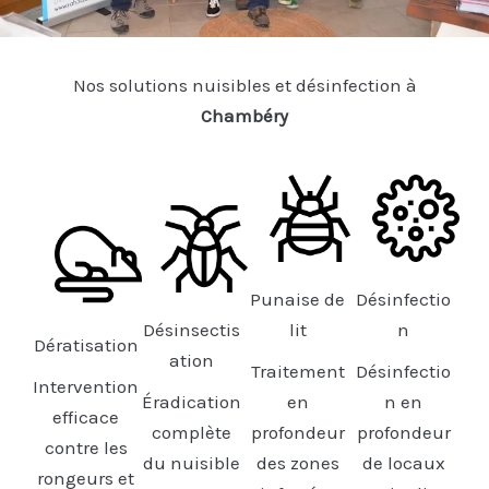
Nos solutions nuisibles et désinfection à
Chambéry
Punaise de
Désinfectio
Désinsectis
lit
n
Dératisation
ation
Traitement
Désinfectio
Intervention
Éradication
en
n en
efficace
complète
profondeur
profondeur
contre les
du nuisible
des zones
de locaux
rongeurs et