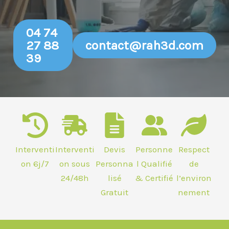
04 74
27 88
contact@rah3d.com
39
Interventi
Interventi
Devis
Personne
Respect
on 6j/7
on sous
Personna
l Qualifié
de
24/48h
lisé
& Certifié
l’environ
Gratuit
nement