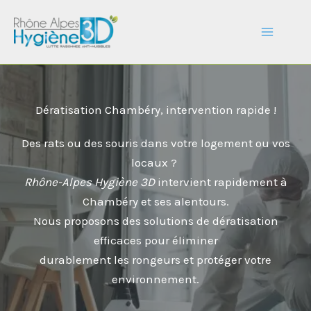
Aller
au
contenu
Dératisation Chambéry, intervention rapide !
Des rats ou des souris dans votre logement ou vos
locaux ?
Rhône-Alpes Hygiène 3D
intervient rapidement à
Chambéry et ses alentours.
Nous proposons des solutions de dératisation
efficaces pour éliminer
durablement les rongeurs et protéger votre
environnement.