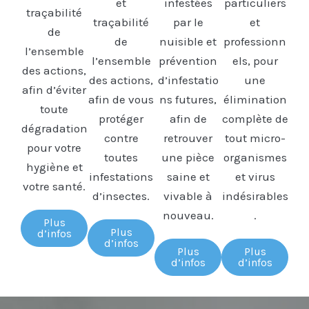
et
infestées
particuliers
traçabilité
traçabilité
par le
et
de
de
nuisible et
professionn
l’ensemble
l’ensemble
prévention
els, pour
des actions,
des actions,
d’infestatio
une
afin d’éviter
afin de vous
ns futures,
élimination
toute
protéger
afin de
complète de
dégradation
contre
retrouver
tout micro-
pour votre
toutes
une pièce
organismes
hygiène et
infestations
saine et
et virus
votre santé.
d’insectes.
vivable à
indésirables
nouveau.
.
Plus
Plus
d’infos
d’infos
Plus
Plus
d’infos
d’infos