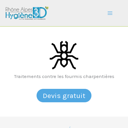
Aller
au
contenu
Traitements contre les fourmis charpentières
Devis gratuit