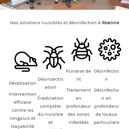
Nos solutions nuisibles et désinfection à
Roanne
Punaise de
Désinfectio
Désinsectis
lit
n
Dératisation
ation
Traitement
Désinfectio
Intervention
Éradication
en
n en
efficace
complète
profondeur
profondeur
contre les
du nuisible
des zones
de locaux
rongeurs et
et
infestées
particuliers
traçabilité