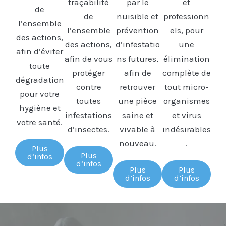
traçabilité
par le
et
de
de
nuisible et
professionn
l’ensemble
l’ensemble
prévention
els, pour
des actions,
des actions,
d’infestatio
une
afin d’éviter
afin de vous
ns futures,
élimination
toute
protéger
afin de
complète de
dégradation
contre
retrouver
tout micro-
pour votre
toutes
une pièce
organismes
hygiène et
infestations
saine et
et virus
votre santé.
d’insectes.
vivable à
indésirables
nouveau.
.
Plus
Plus
d’infos
d’infos
Plus
Plus
d’infos
d’infos