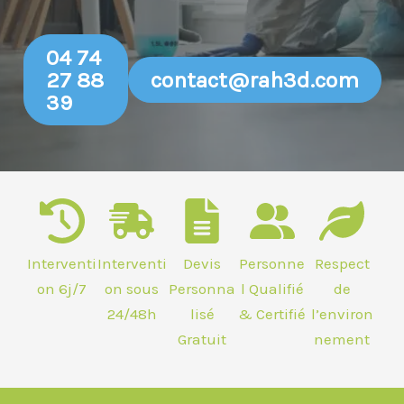
04 74
27 88
contact@rah3d.com
39
Interventi
Interventi
Devis
Personne
Respect
on 6j/7
on sous
Personna
l Qualifié
de
24/48h
lisé
& Certifié
l’environ
Gratuit
nement