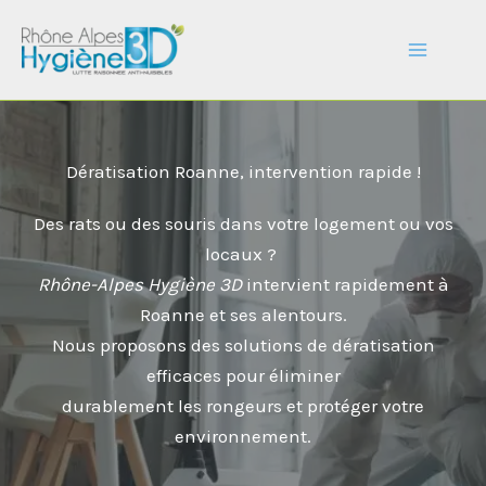
Aller
au
contenu
Dératisation Roanne, intervention rapide !
Des rats ou des souris dans votre logement ou vos
locaux ?
Rhône-Alpes Hygiène 3D
intervient rapidement à
Roanne et ses alentours.
Nous proposons des solutions de dératisation
efficaces pour éliminer
durablement les rongeurs et protéger votre
environnement.