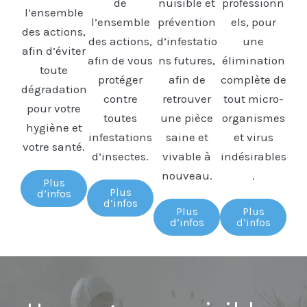
de
nuisible et
professionn
l’ensemble
l’ensemble
prévention
els, pour
des actions,
des actions,
d’infestatio
une
afin d’éviter
afin de vous
ns futures,
élimination
toute
protéger
afin de
complète de
dégradation
contre
retrouver
tout micro-
pour votre
toutes
une pièce
organismes
hygiène et
infestations
saine et
et virus
votre santé.
d’insectes.
vivable à
indésirables
nouveau.
.
Plus
Plus
d’infos
d’infos
Plus
Plus
d’infos
d’infos