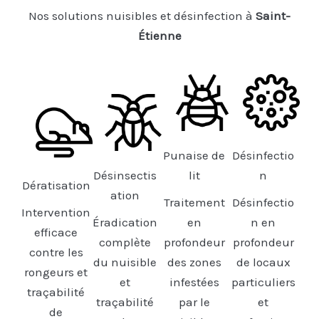
Nos solutions nuisibles et désinfection à
Saint-
Étienne
Punaise de
Désinfectio
Désinsectis
lit
n
Dératisation
ation
Traitement
Désinfectio
Intervention
Éradication
en
n en
efficace
complète
profondeur
profondeur
contre les
du nuisible
des zones
de locaux
rongeurs et
et
infestées
particuliers
traçabilité
traçabilité
par le
et
de