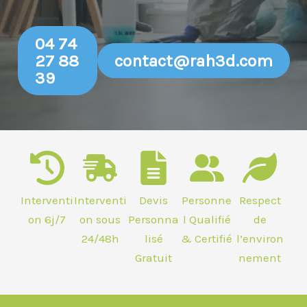
04 74
27 88
contact@rah3d.com
39
Interventi
Interventi
Devis
Personne
Respect
on 6j/7
on sous
Personna
l Qualifié
de
24/48h
lisé
& Certifié
l’environ
Gratuit
nement