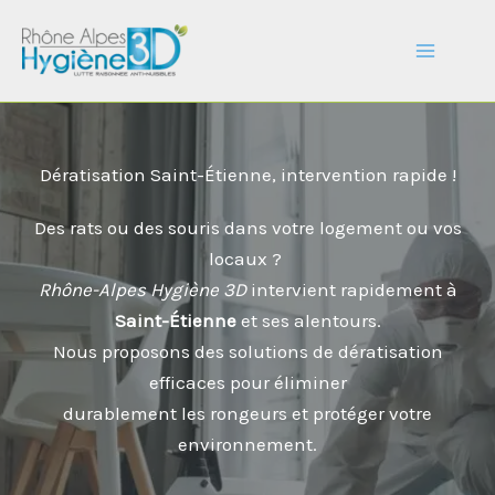
Aller
au
contenu
Dératisation Saint-Étienne, intervention rapide !
Des rats ou des souris dans votre logement ou vos
locaux ?
Rhône-Alpes Hygiène 3D
intervient rapidement à
Saint-Étienne
et ses alentours.
Nous proposons des solutions de dératisation
efficaces pour éliminer
durablement les rongeurs et protéger votre
environnement.